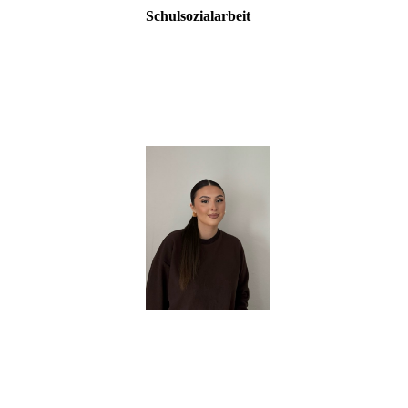
Schulsozialarbeit
A.Bal
Mein Name ist Asya Bal. Als Schulsozialarbe
unterstützen. Dabei begleite ich sie durch den
ihnen passen. Mir ist wichtig, jedem Kind auf
sich Jugendliche sicher fühlen, ihre Bedürfni
A.Telaku
Ich bin Agnesa Telak
Mit viel Engagement b
stehe ihnen jederzeit 
Dabei ist es mir wic
für ihre Sorgen und